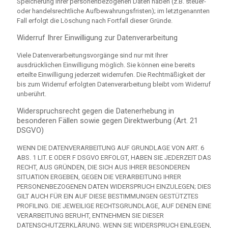
Speicherung Ihrer personenbezogenen Daten haben (z.B. steuer-
oder handelsrechtliche Aufbewahrungsfristen); im letztgenannten
Fall erfolgt die Löschung nach Fortfall dieser Gründe.
Widerruf Ihrer Einwilligung zur Datenverarbeitung
Viele Datenverarbeitungsvorgänge sind nur mit Ihrer
ausdrücklichen Einwilligung möglich. Sie können eine bereits
erteilte Einwilligung jederzeit widerrufen. Die Rechtmäßigkeit der
bis zum Widerruf erfolgten Datenverarbeitung bleibt vom Widerruf
unberührt.
Widerspruchsrecht gegen die Datenerhebung in
besonderen Fällen sowie gegen Direktwerbung (Art. 21
DSGVO)
WENN DIE DATENVERARBEITUNG AUF GRUNDLAGE VON ART. 6
ABS. 1 LIT. E ODER F DSGVO ERFOLGT, HABEN SIE JEDERZEIT DAS
RECHT, AUS GRÜNDEN, DIE SICH AUS IHRER BESONDEREN
SITUATION ERGEBEN, GEGEN DIE VERARBEITUNG IHRER
PERSONENBEZOGENEN DATEN WIDERSPRUCH EINZULEGEN; DIES
GILT AUCH FÜR EIN AUF DIESE BESTIMMUNGEN GESTÜTZTES
PROFILING. DIE JEWEILIGE RECHTSGRUNDLAGE, AUF DENEN EINE
VERARBEITUNG BERUHT, ENTNEHMEN SIE DIESER
DATENSCHUTZERKLÄRUNG. WENN SIE WIDERSPRUCH EINLEGEN,